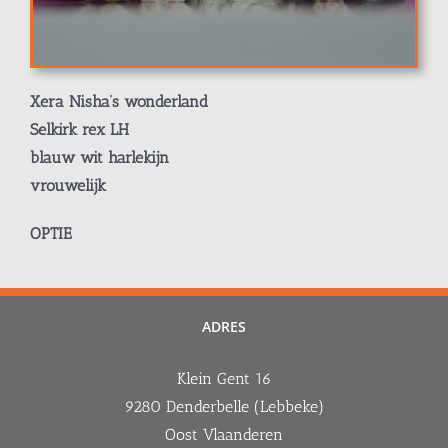
Xera Nisha’s wonderland
Selkirk rex LH
blauw wit harlekijn
vrouwelijk
OPTIE
ADRES
Klein Gent 16
9280 Denderbelle (Lebbeke)
Oost Vlaanderen